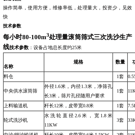
操作简单，使用方便，维修率低，处理量大，投资少，见效
快
技术参数
3
每小时80-100m
处理量滚筒筛式三次洗沙生产
线
技术参数
：设备占地总长度约25米
规格
数量
名称
料仓
1套
0.
外径1.6米，内径1.3米，净筛孔
中央供水滚筒筛
1套
11
长3米，筛片孔径随用户要求
上料输送机
杆长12米，皮带宽0.8米
1套
7.
水洗轮直径2.6米，宽1.8米
轮式洗沙机
3套
33
11KW
中沙/细沙输送机
杆长10米，皮带宽0.6米 5.5KW
2套
11