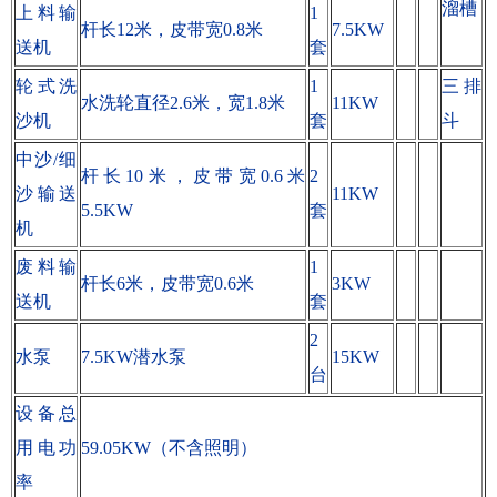
溜槽
上料输
1
杆长12米，皮带宽0.8米
7.5KW
送机
套
轮式洗
1
三排
水洗轮直径2.6米，宽1.8米
11KW
沙机
套
斗
中沙/细
杆长10米，皮带宽0.6米
2
沙输送
11KW
5.5KW
套
机
废料输
1
杆长6米，皮带宽0.6米
3KW
送机
套
2
水泵
7.5KW潜水泵
15KW
台
设备总
用电功
59.05KW（不含照明）
率