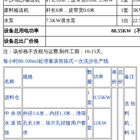
废料输送机
杆长6米，皮带宽0.6米
1套
3K
水泵
7.5KW潜水泵
3台
22
设备总用电功率
88.55KW
（
设备总出厂价格
注：该价格不含税与运费,制作工期：10-15天。
每小时80-100m3处理量滚筒筛式一次洗沙生产线
数
单
总
规格
功率
备注
名称
量
价
价
1
进料仓
0.55KW
套
含给
中央供
外径1.6米，内径1.3米，净筛
料
1
水滚筒
孔长3米，筛片孔径随用户要
11KW
机、
套
筛
求
料斗